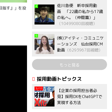
佐川急便 新卒採用動
4
を目指す』」を投
画 「22歳の私から17歳
の私へ。（仲間篇）」
（10499080回視聴）
5
(株)アイティ・コミュニケ
ーションズ 仙台採用CM
動画
（6293967回視聴）
もっと見る
採用動画トピックス
5/11
【企業の採用担当者必
見】採用DXをChatGPTで
実現する方法