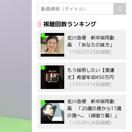
視聴回数ランキング
1
佐川急便 新卒採用動
画 「あなたの味方」
（15923125回視聴）
2
もう採用したい【渡邊
丈】希望年収450万円
（13101414回視聴）
佐川急便 新卒採用動
3
画 「20歳の僕から17歳
の僕へ。（頑張り篇）」
（12529126回視聴）