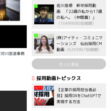
佐川急便 新卒採用動
4
画 「22歳の私から17歳
の私へ。（仲間篇）」
（10499080回視聴）
5
(株)アイティ・コミュニケ
ーションズ 仙台採用CM
動画
（6293967回視聴）
次河川国道事務
もっと見る
採用動画トピックス
5/11
【企業の採用担当者必
見】採用DXをChatGPTで
実現する方法