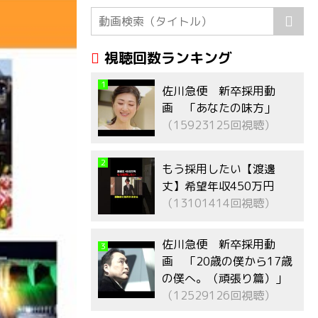
視聴回数ランキング
1
佐川急便 新卒採用動
画 「あなたの味方」
（15923125回視聴）
2
もう採用したい【渡邊
丈】希望年収450万円
（13101414回視聴）
佐川急便 新卒採用動
3
画 「20歳の僕から17歳
の僕へ。（頑張り篇）」
（12529126回視聴）