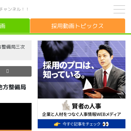
チャンネル！！
画
採用動画
トピックス
方整備局三次
地方整備局