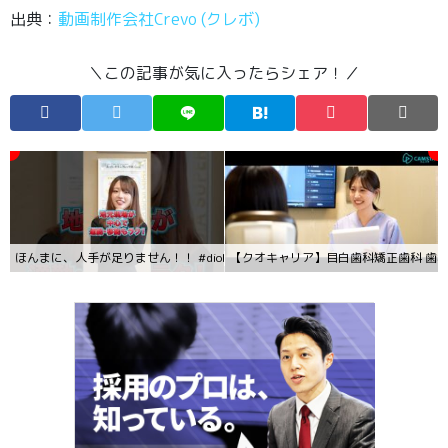
出典：
動画制作会社Crevo (クレボ)
＼この記事が気に入ったらシェア！／
ほんまに、人手が足りません！！ #diohomes #採用動画 #一緒に働こう
【クオキャリア】目白歯科矯正歯科 歯