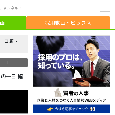
チャンネル！！
画
採用動画
トピックス
の一日 編～
の一日 編