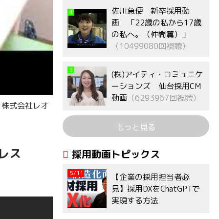
佐川急便 新卒採用動
4
画 「22歳の私から17歳
の私へ。（仲間篇）」
（10499080回視聴）
5
(株)アイティ・コミュニケ
ーションズ 仙台採用CM
動画
（6293967回視聴）
 株式会社レオ
もっと見る
レス
採用動画トピックス
5/11
【企業の採用担当者必
見】採用DXをChatGPTで
実現する方法