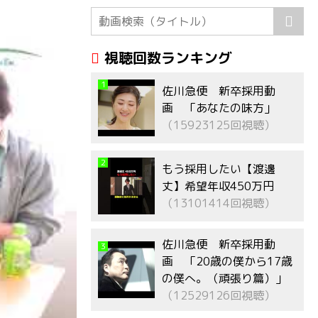
視聴回数ランキング
1
佐川急便 新卒採用動
画 「あなたの味方」
（15923125回視聴）
2
もう採用したい【渡邊
丈】希望年収450万円
（13101414回視聴）
佐川急便 新卒採用動
3
画 「20歳の僕から17歳
の僕へ。（頑張り篇）」
（12529126回視聴）