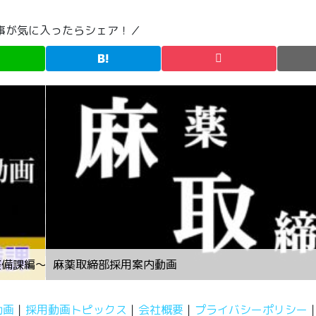
事が気に入ったらシェア！／
整備課編～
麻薬取締部採用案内動画
動画
採用動画トピックス
会社概要
プライバシーポリシー