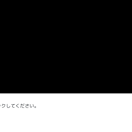
ックしてください。