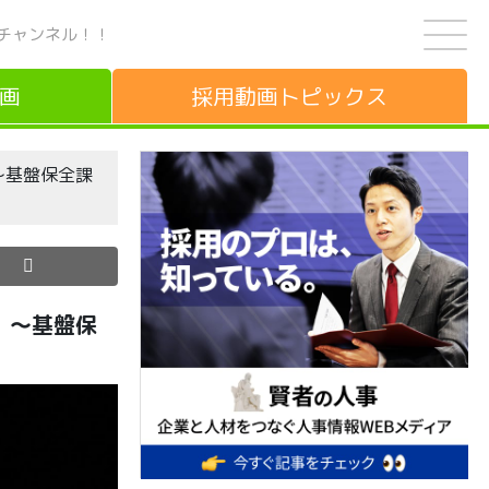
チャンネル！！
画
採用動画
トピックス
～基盤保全課
 ～基盤保