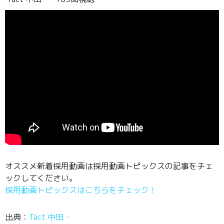
オススメ新着採用動画は採用動画トピックスの記事をチェ
ックしてください。
採用動画トピックスはこちらをチェック！
出典：
Tact 中田・