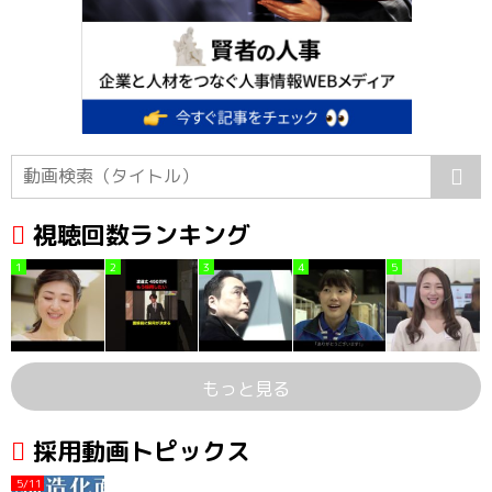
視聴回数ランキング
1
2
3
4
5
もっと見る
採用動画トピックス
5/11