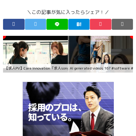
＼この記事が気に入ったらシェア！／
【求人PV】Care Innovation「求人song...」｜株式会社RebeL 採用動画
AI generated videos 167 #softwa