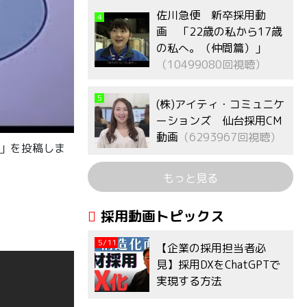
佐川急便 新卒採用動
4
画 「22歳の私から17歳
の私へ。（仲間篇）」
（10499080回視聴）
5
(株)アイティ・コミュニケ
ーションズ 仙台採用CM
動画
（6293967回視聴）
）」を投稿しま
もっと見る
採用動画トピックス
5/11
【企業の採用担当者必
見】採用DXをChatGPTで
実現する方法