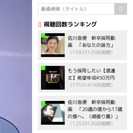
視聴回数ランキング
1
佐川急便 新卒採用動
画 「あなたの味方」
（15923125回視聴）
2
もう採用したい【渡邊
丈】希望年収450万円
（13101414回視聴）
佐川急便 新卒採用動
3
画 「20歳の僕から17歳
の僕へ。（頑張り篇）」
（12529126回視聴）