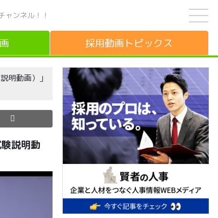
チャンネル！！
画
採用動画
トピックス
験説明動画）」
試験説明動