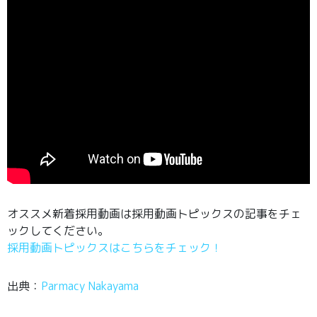
オススメ新着採用動画は採用動画トピックスの記事をチェ
ックしてください。
採用動画トピックスはこちらをチェック！
出典：
Parmacy Nakayama