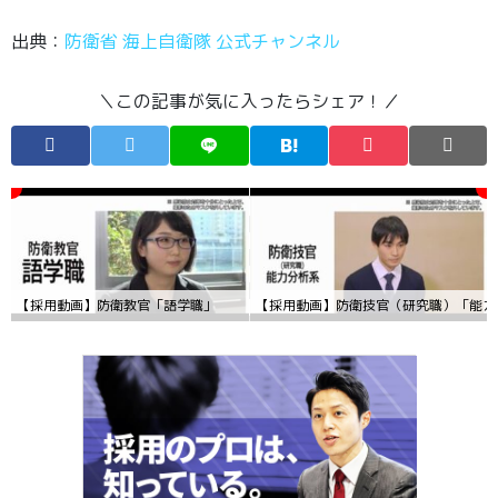
出典：
防衛省 海上自衛隊 公式チャンネル
＼この記事が気に入ったらシェア！／
【採用動画】防衛教官「語学職」
【採用動画】防衛技官（研究職）「能力