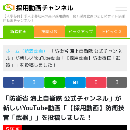
採用動画チャンネル
【人事必見】求人応募効果の高い採用動画一覧！採用動画のまとめサイトは採
用動画チャンネル！！
新着動画
視聴回数
ピックアップ
トピックス
ホーム（新着動画）
「防衛省 海上自衛隊 公式チャンネ
ル」が新しいYouTube動画「【採用動画】防衛技官「武
器」」を投稿しました！
「防衛省 海上自衛隊 公式チャンネル」が
新しいYouTube動画「【採用動画】防衛技
官「武器」」を投稿しました！
5年前