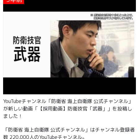
YouTubeチャンネル「防衛省 海上自衛隊 公式チャンネル」
が新しい動画「【採用動画】防衛技官「武器」」を投稿し
ました！
「防衛省 海上自衛隊 公式チャンネル」はチャンネル登録者
数 220,000人のYouTubeチャンネル。