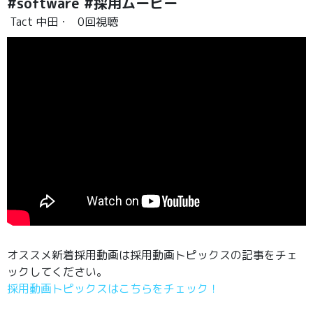
#software #採用ムービー
Tact 中田・
0回視聴
オススメ新着採用動画は採用動画トピックスの記事をチェ
ックしてください。
採用動画トピックスはこちらをチェック！