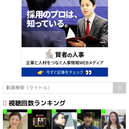
視聴回数ランキング
1
2
3
4
5