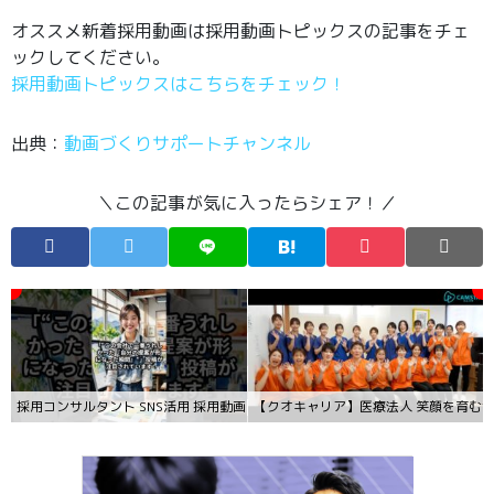
オススメ新着採用動画は採用動画トピックスの記事をチェ
ックしてください。
採用動画トピックスはこちらをチェック！
出典：
動画づくりサポートチャンネル
＼この記事が気に入ったらシェア！／
採用コンサルタント SNS活用 採用動画で成果を出す改善ポイント #Shorts
【クオキャリア】医療法人 笑顔を育む会