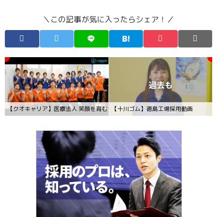
＼この記事が気に入ったらシェア！／
【クオキャリア】医療法人 笑顔を育む会 歯科衛生士求人採用動画
【十川ゴム】徳島工場採用動画