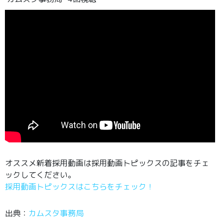
オススメ新着採用動画は採用動画トピックスの記事をチェ
ックしてください。
採用動画トピックスはこちらをチェック！
出典：
カムスタ事務局