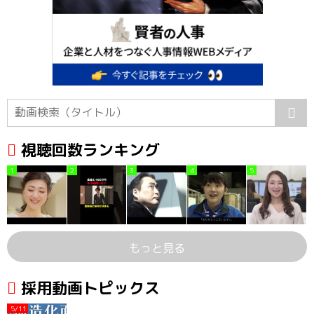
視聴回数ランキング
1
2
3
4
5
もっと見る
採用動画トピックス
5/11