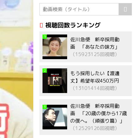
視聴回数ランキング
1
佐川急便 新卒採用動
画 「あなたの味方」
（15923125回視聴）
2
もう採用したい【渡邊
丈】希望年収450万円
（13101414回視聴）
佐川急便 新卒採用動
3
画 「20歳の僕から17歳
の僕へ。（頑張り篇）」
（12529126回視聴）