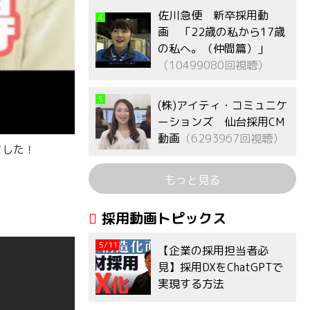
佐川急便 新卒採用動
4
画 「22歳の私から17歳
の私へ。（仲間篇）」
（10499080回視聴）
5
(株)アイティ・コミュニケ
ーションズ 仙台採用CM
動画
（6293967回視聴）
ました！
もっと見る
採用動画トピックス
5/11
【企業の採用担当者必
見】採用DXをChatGPTで
実現する方法