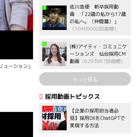
佐川急便 新卒採用動
4
画 「22歳の私から17歳
の私へ。（仲間篇）」
（10499080回視聴）
5
(株)アイティ・コミュニケ
ーションズ 仙台採用CM
動画
（6293967回視聴）
ソリューション」
もっと見る
採用動画トピックス
5/11
【企業の採用担当者必
見】採用DXをChatGPTで
実現する方法