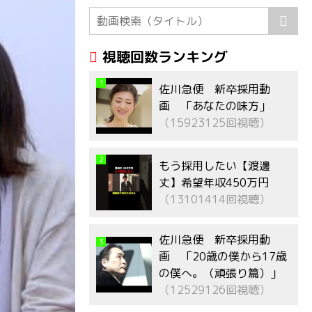
視聴回数ランキング
1
佐川急便 新卒採用動
画 「あなたの味方」
（15923125回視聴）
2
もう採用したい【渡邊
丈】希望年収450万円
（13101414回視聴）
佐川急便 新卒採用動
3
画 「20歳の僕から17歳
の僕へ。（頑張り篇）」
（12529126回視聴）