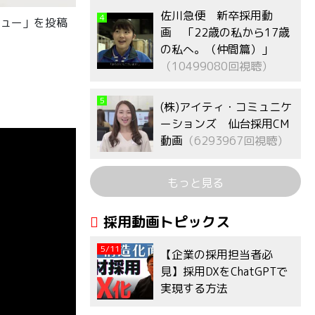
佐川急便 新卒採用動
4
ビュー」を投稿
画 「22歳の私から17歳
の私へ。（仲間篇）」
（10499080回視聴）
5
(株)アイティ・コミュニケ
ーションズ 仙台採用CM
動画
（6293967回視聴）
もっと見る
採用動画トピックス
5/11
【企業の採用担当者必
見】採用DXをChatGPTで
実現する方法