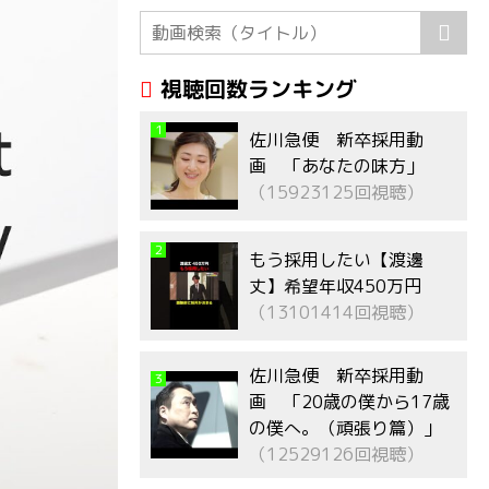
視聴回数ランキング
1
佐川急便 新卒採用動
画 「あなたの味方」
（15923125回視聴）
2
もう採用したい【渡邊
丈】希望年収450万円
（13101414回視聴）
佐川急便 新卒採用動
3
画 「20歳の僕から17歳
の僕へ。（頑張り篇）」
（12529126回視聴）