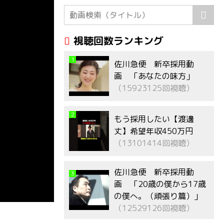
視聴回数ランキング
1
佐川急便 新卒採用動
画 「あなたの味方」
（15923125回視聴）
2
もう採用したい【渡邊
丈】希望年収450万円
（13101414回視聴）
佐川急便 新卒採用動
3
画 「20歳の僕から17歳
の僕へ。（頑張り篇）」
（12529126回視聴）