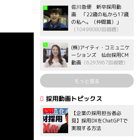
佐川急便 新卒採用動
4
画 「22歳の私から17歳
の私へ。（仲間篇）」
（10499080回視聴）
5
(株)アイティ・コミュニケ
ーションズ 仙台採用CM
動画
（6293967回視聴）
もっと見る
採用動画トピックス
5/11
【企業の採用担当者必
見】採用DXをChatGPTで
実現する方法