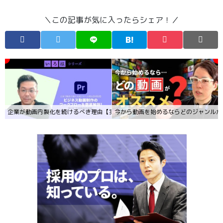
＼この記事が気に入ったらシェア！／
企業が動画内製化を続けるべき理由【実践版】ビジネス動画制作のワークフローを徹
今から動画を始めるならどのジャンルが