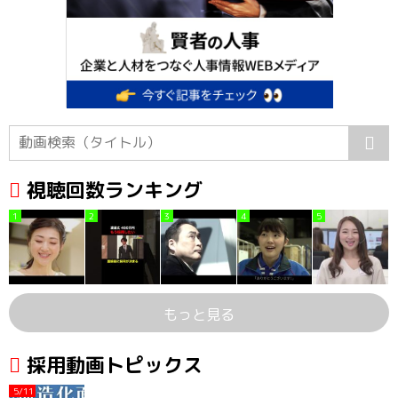
視聴回数ランキング
1
2
3
4
5
もっと見る
採用動画トピックス
5/11