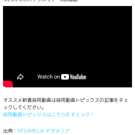
オススメ新着採用動画は採用動画トピックスの記事をチェ
ックしてください。
採用動画トピックスはこちらをチェック！
出典：
DESAMELIA:デザメリア