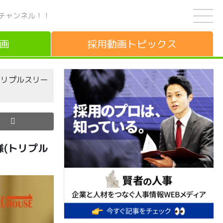
チャンネル！！
画
採用動画
トピックス
(トリプルスリー
e様(トリプル