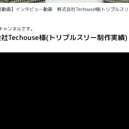
「【採用動画】インタビュー動画 株式会社Techouse様(トリプルス
beチャンネルです。
echouse様(トリプルスリー制作実績)