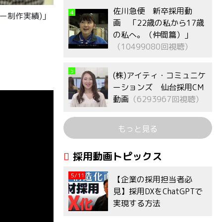
佐川急便 新卒採用動
4
リー制作実績)」
画 「22歳の私から17歳
の私へ。（仲間篇）」
（10499080回視聴）
5
(株)アイティ・コミュニケ
ーションズ 仙台採用CM
動画
（6293967回視聴）
もっと見る
採用動画トピックス
5/11
【企業の採用担当者必
見】採用DXをChatGPTで
実現する方法