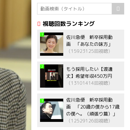
視聴回数ランキング
1
佐川急便 新卒採用動
画 「あなたの味方」
（15923125回視聴）
2
もう採用したい【渡邊
丈】希望年収450万円
（13101414回視聴）
佐川急便 新卒採用動
3
画 「20歳の僕から17歳
の僕へ。（頑張り篇）」
（12529126回視聴）