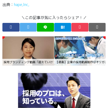
出典：
hape,lnc,
＼この記事が気に入ったらシェア！／
採用ブランディング動画「超えていけ 今を｡｣
【徳島】企業の採用動画制作はオリガミ