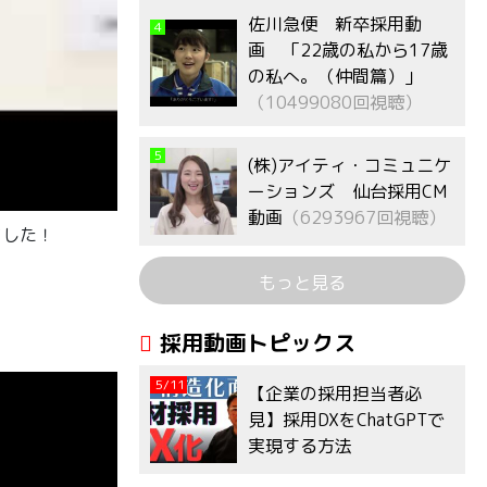
佐川急便 新卒採用動
4
画 「22歳の私から17歳
の私へ。（仲間篇）」
（10499080回視聴）
5
(株)アイティ・コミュニケ
ーションズ 仙台採用CM
動画
（6293967回視聴）
ました！
もっと見る
採用動画トピックス
5/11
【企業の採用担当者必
見】採用DXをChatGPTで
実現する方法