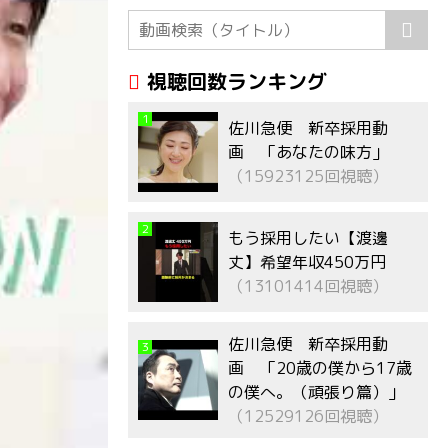
視聴回数ランキング
1
佐川急便 新卒採用動
画 「あなたの味方」
（15923125回視聴）
2
もう採用したい【渡邊
丈】希望年収450万円
（13101414回視聴）
佐川急便 新卒採用動
3
画 「20歳の僕から17歳
の僕へ。（頑張り篇）」
（12529126回視聴）