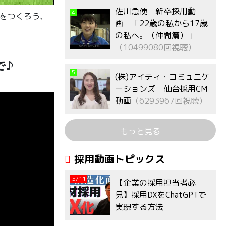
佐川急便 新卒採用動
4
クをつくろう、
画 「22歳の私から17歳
の私へ。（仲間篇）」
（10499080回視聴）
で♪
5
(株)アイティ・コミュニケ
ーションズ 仙台採用CM
動画
（6293967回視聴）
もっと見る
採用動画トピックス
5/11
【企業の採用担当者必
見】採用DXをChatGPTで
実現する方法