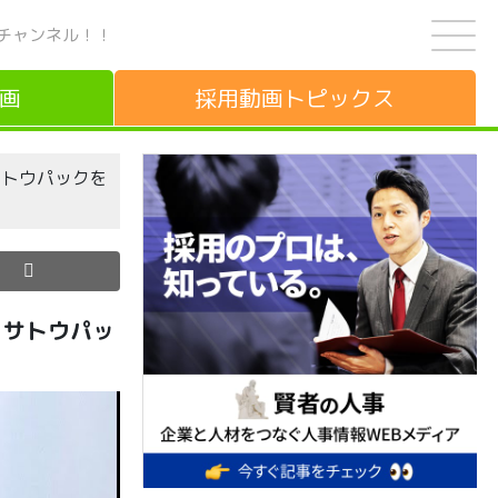
チャンネル！！
画
採用動画
トピックス
サトウパックを
 サトウパッ