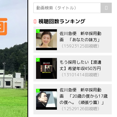
視聴回数ランキング
1
佐川急便 新卒採用動
画 「あなたの味方」
（15923125回視聴）
2
もう採用したい【渡邊
丈】希望年収450万円
（13101414回視聴）
佐川急便 新卒採用動
3
画 「20歳の僕から17歳
の僕へ。（頑張り篇）」
（12529126回視聴）