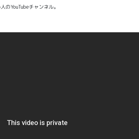
のYouTubeチャンネル。