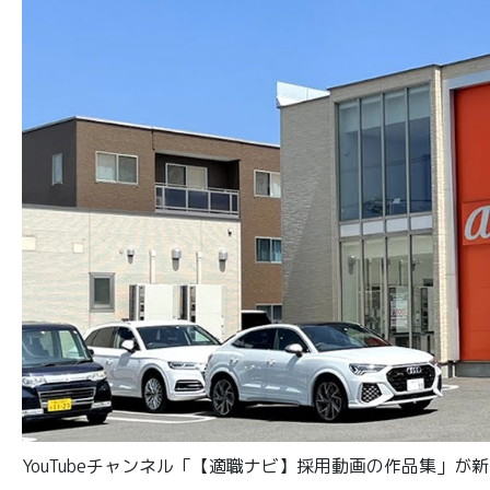
YouTubeチャンネル「【適職ナビ】採用動画の作品集」