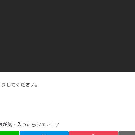
ックしてください。
事が気に入ったらシェア！／