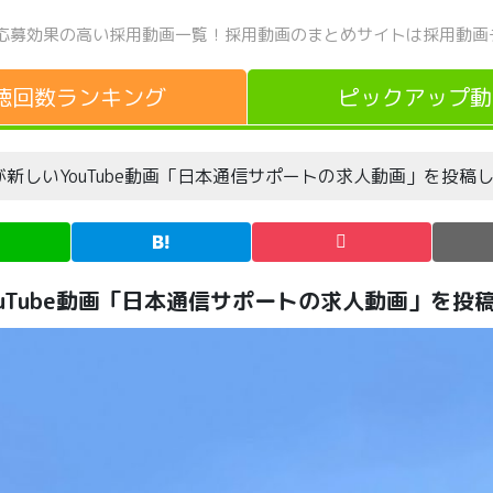
応募効果の高い採用動画一覧！
採用動画のまとめサイトは採用動画
聴回数
ランキング
ピックアップ
動
しいYouTube動画「日本通信サポートの求人動画」を投稿
Tube動画「日本通信サポートの求人動画」を投