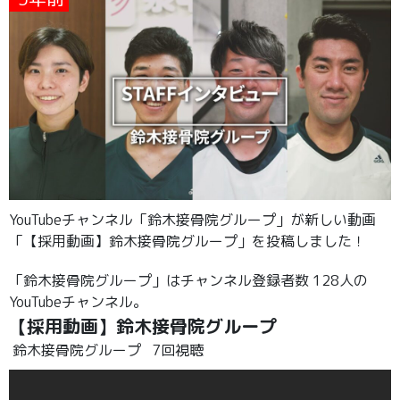
YouTubeチャンネル「鈴木接骨院グループ」が新しい動画
「【採用動画】鈴木接骨院グループ」を投稿しました！
「鈴木接骨院グループ」はチャンネル登録者数 128人の
YouTubeチャンネル。
【採用動画】鈴木接骨院グループ
鈴木接骨院グループ
7回視聴