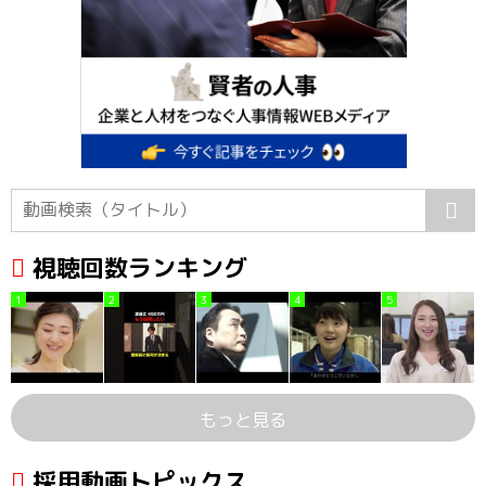
視聴回数ランキング
1
2
3
4
5
もっと見る
採用動画トピックス