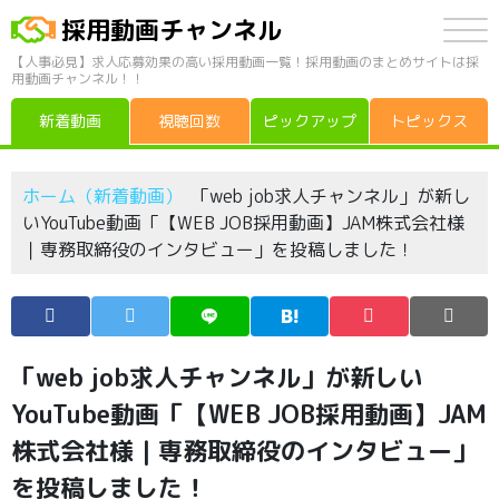
採用動画チャンネル
【人事必見】求人応募効果の高い採用動画一覧！採用動画のまとめサイトは採
用動画チャンネル！！
新着動画
視聴回数
ピックアップ
トピックス
ホーム（新着動画）
「web job求人チャンネル」が新し
いYouTube動画「【WEB JOB採用動画】JAM株式会社様
｜専務取締役のインタビュー」を投稿しました！
「web job求人チャンネル」が新しい
YouTube動画「【WEB JOB採用動画】JAM
株式会社様｜専務取締役のインタビュー」
を投稿しました！