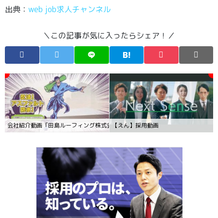
出典：
web job求人チャンネル
＼この記事が気に入ったらシェア！／
会社紹介動画「田島ルーフィング株式会社」（Crevo制作実績）
【えん】採用動画