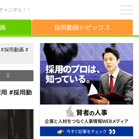
チャンネル！！
画
採用動画
トピックス
#採用動画 #
用 #採用動