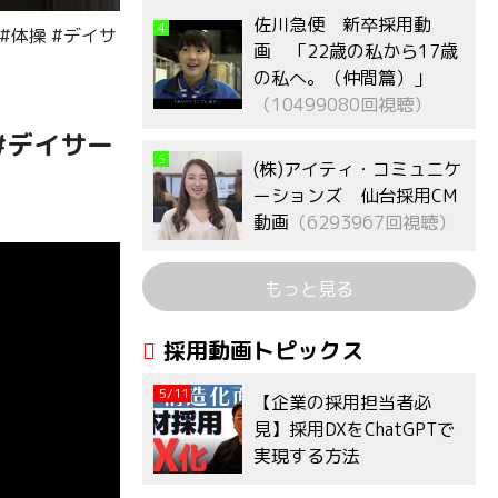
佐川急便 新卒採用動
4
#体操 #デイサ
画 「22歳の私から17歳
の私へ。（仲間篇）」
（10499080回視聴）
#デイサー
5
(株)アイティ・コミュニケ
ーションズ 仙台採用CM
動画
（6293967回視聴）
もっと見る
採用動画トピックス
5/11
【企業の採用担当者必
見】採用DXをChatGPTで
実現する方法