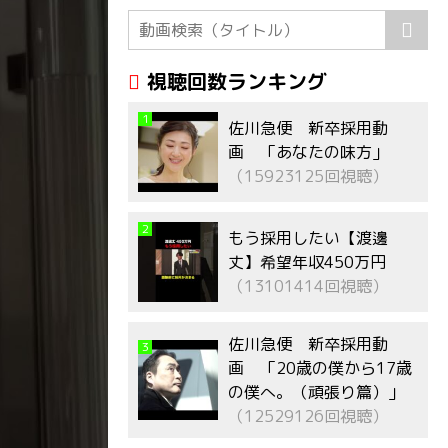
視聴回数ランキング
1
佐川急便 新卒採用動
画 「あなたの味方」
（15923125回視聴）
2
もう採用したい【渡邊
丈】希望年収450万円
（13101414回視聴）
佐川急便 新卒採用動
3
画 「20歳の僕から17歳
の僕へ。（頑張り篇）」
（12529126回視聴）