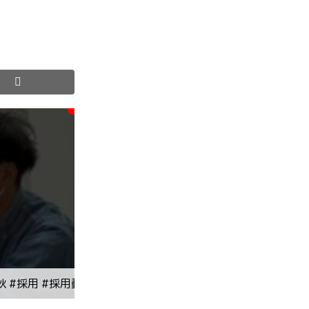
 #採用 #採用動画 #上野 #駅弁 #デイサービスレクリエーシ