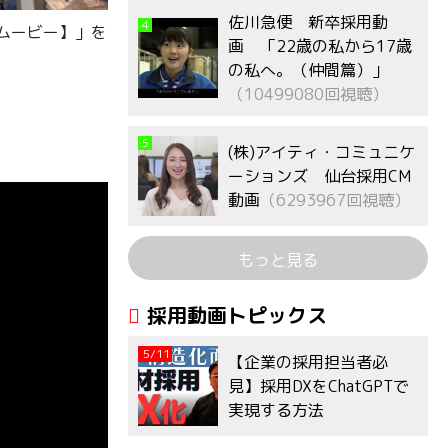
佐川急便 新卒採用動
4
用ムービー】」を
画 「22歳の私から17歳
の私へ。（仲間篇）」
（10499080回視聴）
5
(株)アイティ・コミュニケ
ーションズ 仙台採用CM
動画
（6293967回視聴）
もっと見る
採用動画トピックス
5/11
【企業の採用担当者必
見】採用DXをChatGPTで
実現する方法