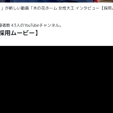
ム】」が新しい動画「木の花ホーム 女性大工 インタビュー【採
 43人のYouTubeチャンネル。
【採用ムービー】