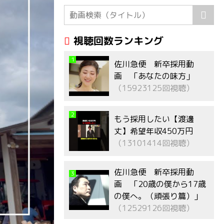
視聴回数ランキング
1
佐川急便 新卒採用動
画 「あなたの味方」
（15923125回視聴）
2
もう採用したい【渡邊
丈】希望年収450万円
（13101414回視聴）
佐川急便 新卒採用動
3
画 「20歳の僕から17歳
の僕へ。（頑張り篇）」
（12529126回視聴）