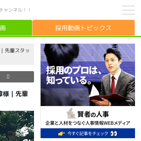
チャンネル！！
画
採用動画
トピックス
障様｜先輩スタッ
保障様｜先輩