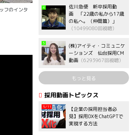
佐川急便 新卒採用動
4
タッフのインタ
画 「22歳の私から17歳
の私へ。（仲間篇）」
（10499080回視聴）
5
(株)アイティ・コミュニケ
ーションズ 仙台採用CM
動画
（6293967回視聴）
もっと見る
採用動画トピックス
5/11
【企業の採用担当者必
見】採用DXをChatGPTで
実現する方法