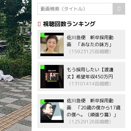
視聴回数ランキング
1
佐川急便 新卒採用動
画 「あなたの味方」
（15923125回視聴）
2
もう採用したい【渡邊
丈】希望年収450万円
（13101414回視聴）
佐川急便 新卒採用動
3
画 「20歳の僕から17歳
の僕へ。（頑張り篇）」
（12529126回視聴）