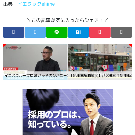
出典：
イエタッタehime
＼この記事が気に入ったらシェア！／
イエスグループ福岡 バッドカンパニー求人動画034『12月限定入店特典編①』
【旭川電気軌道㈱】バス運転手採用動画