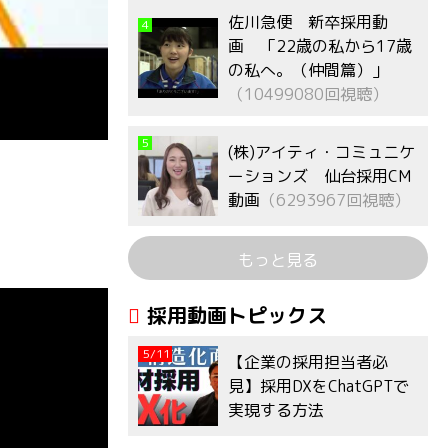
佐川急便 新卒採用動
4
画 「22歳の私から17歳
の私へ。（仲間篇）」
（10499080回視聴）
5
(株)アイティ・コミュニケ
ーションズ 仙台採用CM
動画
（6293967回視聴）
もっと見る
採用動画トピックス
5/11
【企業の採用担当者必
見】採用DXをChatGPTで
実現する方法