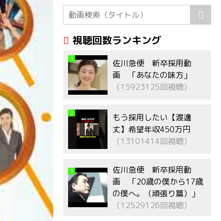
視聴回数ランキング
1
佐川急便 新卒採用動
画 「あなたの味方」
（15923125回視聴）
2
もう採用したい【渡邊
丈】希望年収450万円
（13101414回視聴）
佐川急便 新卒採用動
3
画 「20歳の僕から17歳
の僕へ。（頑張り篇）」
（12529126回視聴）