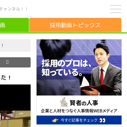
チャンネル！！
画
採用動画
トピックス
た！
した！