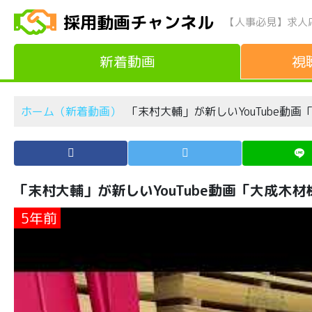
採用動画チャンネル
【人事必見】求人
新着動画
視
ホーム（新着動画）
「末村大輔」が新しいYouTube動
「末村大輔」が新しいYouTube動画「大成
5年前