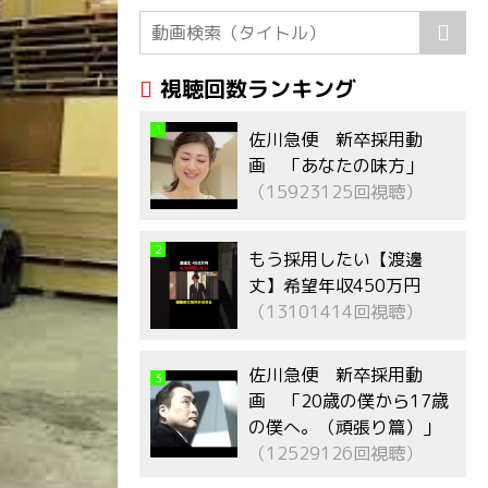
視聴回数ランキング
1
佐川急便 新卒採用動
画 「あなたの味方」
（15923125回視聴）
2
もう採用したい【渡邊
丈】希望年収450万円
（13101414回視聴）
佐川急便 新卒採用動
3
画 「20歳の僕から17歳
の僕へ。（頑張り篇）」
（12529126回視聴）