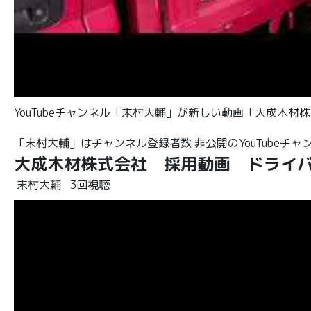
YouTubeチャンネル「末村大輔」が新しい動画「大成木
「末村大輔」はチャンネル登録者数 非公開のYouTubeチャ
大成木材株式会社 採用動画 ドライ
末村大輔
3回視聴