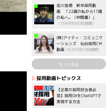
佐川急便 新卒採用動
4
画 「22歳の私から17歳
の私へ。（仲間篇）」
（10499080回視聴）
5
(株)アイティ・コミュニケ
ーションズ 仙台採用CM
動画
（6293967回視聴）
もっと見る
採用動画トピックス
5/11
【企業の採用担当者必
見】採用DXをChatGPTで
実現する方法