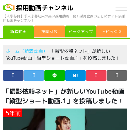
採用動画チャンネル
【人事必見】求人応募効果の高い採用動画一覧！採用動画のまとめサイトは採
用動画チャンネル！！
新着動画
視聴回数
ピックアップ
トピックス
ホーム（新着動画）
「撮影依頼ネット」が新しい
YouTube動画「縦型ショート動画.1」を投稿しました！
「撮影依頼ネット」が新しいYouTube動画
「縦型ショート動画.1」を投稿しました！
5年前