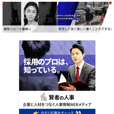
縦型ショート動画.2
安定して長く楽しく働くことのできる企