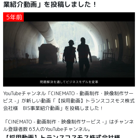
業紹介動画」を投稿しました！
5年前
YouTubeチャンネル「CINEMATO - 動画制作・映像制作サー
ビス -」が新しい動画「【採用動画】トランスコスモス株式
会社様 BIS事業紹介動画」を投稿しました！
「CINEMATO - 動画制作・映像制作サービス -」はチャンネ
ル登録者数 63人のYouTubeチャンネル。
【採用動画】トランスコスモス株式会社様