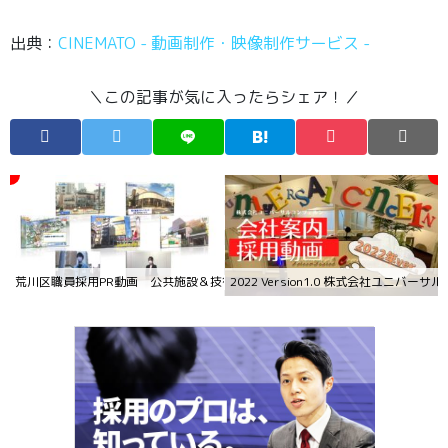
出典：
CINEMATO - 動画制作・映像制作サービス -
＼この記事が気に入ったらシェア！／
荒川区職員採用PR動画 公共施設＆技術系職員の仕事編
2022 Version1.0 株式会社ユニ