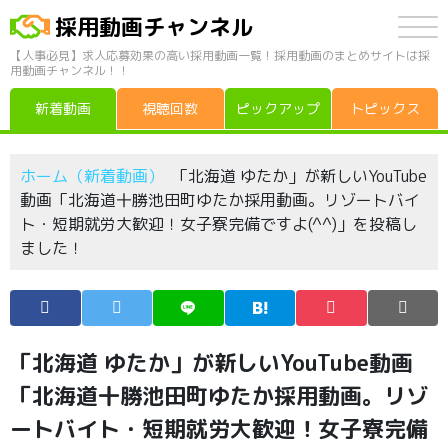
採用動画チャンネル
【人事必見】求人応募効果の高い採用動画一覧！採用動画のまとめサイトは採
用動画チャンネル！！
新着動画
視聴回数
ピックアップ
トピックス
ホーム（新着動画）
「北海道 ゆたか」が新しいYouTube
動画「北海道十勝池田町ゆたか採用動画。リゾートバイ
ト・短期就労大歓迎！女子寮完備ですよ(^^)」を投稿し
ました！
「北海道 ゆたか」が新しいYouTube動画
「北海道十勝池田町ゆたか採用動画。リゾ
ートバイト・短期就労大歓迎！女子寮完備