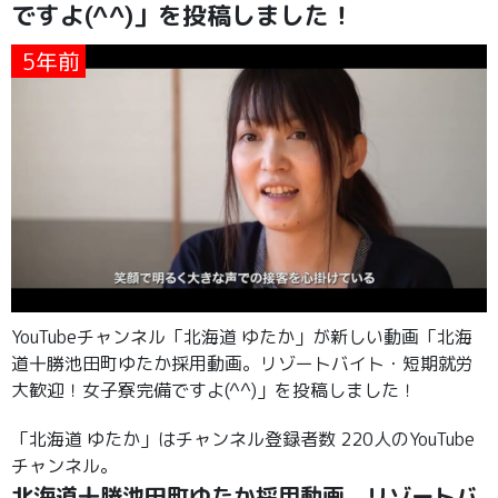
ですよ(^^)」を投稿しました！
5年前
YouTubeチャンネル「北海道 ゆたか」が新しい動画「北海
道十勝池田町ゆたか採用動画。リゾートバイト・短期就労
大歓迎！女子寮完備ですよ(^^)」を投稿しました！
「北海道 ゆたか」はチャンネル登録者数 220人のYouTube
チャンネル。
北海道十勝池田町ゆたか採用動画。リゾートバ