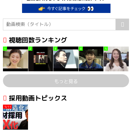
視聴回数ランキング
1
2
3
4
5
もっと見る
採用動画トピックス
5/11