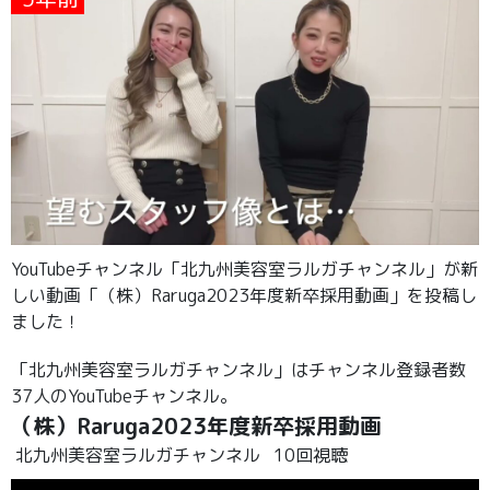
YouTubeチャンネル「北九州美容室ラルガチャンネル」が新
しい動画「（株）Raruga2023年度新卒採用動画」を投稿し
ました！
「北九州美容室ラルガチャンネル」はチャンネル登録者数
37人のYouTubeチャンネル。
（株）Raruga2023年度新卒採用動画
北九州美容室ラルガチャンネル
10回視聴