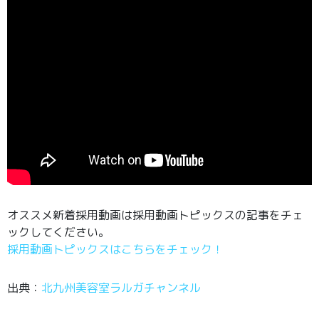
オススメ新着採用動画は採用動画トピックスの記事をチェ
ックしてください。
採用動画トピックスはこちらをチェック！
出典：
北九州美容室ラルガチャンネル