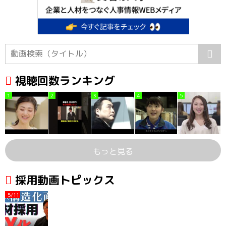
視聴回数ランキング
1
2
3
4
5
もっと見る
採用動画トピックス
5/11