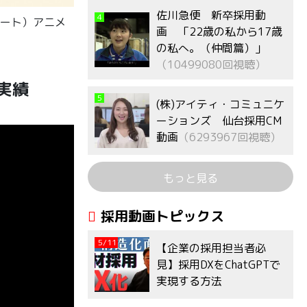
佐川急便 新卒採用動
4
クルート）アニメ
画 「22歳の私から17歳
の私へ。（仲間篇）」
（10499080回視聴）
実績
5
(株)アイティ・コミュニケ
ーションズ 仙台採用CM
動画
（6293967回視聴）
もっと見る
採用動画トピックス
5/11
【企業の採用担当者必
見】採用DXをChatGPTで
実現する方法