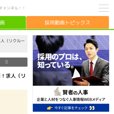
チャンネル！！
画
採用動画
トピックス
画！求人（リクルー
動画！求人（リ