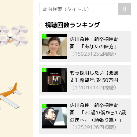
視聴回数ランキング
1
佐川急便 新卒採用動
画 「あなたの味方」
（15923125回視聴）
2
もう採用したい【渡邊
丈】希望年収450万円
（13101414回視聴）
佐川急便 新卒採用動
3
画 「20歳の僕から17歳
の僕へ。（頑張り篇）」
（12529126回視聴）