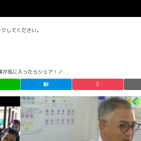
ックしてください。
事が気に入ったらシェア！／