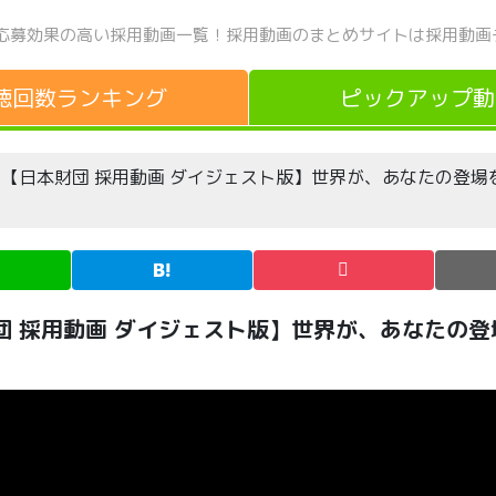
応募効果の高い採用動画一覧！
採用動画のまとめサイトは採用動画
聴回数
ランキング
ピックアップ
動
画「【日本財団 採用動画 ダイジェスト版】世界が、あなたの登場
財団 採用動画 ダイジェスト版】世界が、あなたの