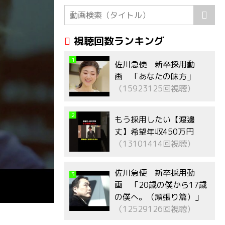
視聴回数ランキング
1
佐川急便 新卒採用動
画 「あなたの味方」
（15923125回視聴）
2
もう採用したい【渡邊
丈】希望年収450万円
（13101414回視聴）
佐川急便 新卒採用動
3
画 「20歳の僕から17歳
の僕へ。（頑張り篇）」
（12529126回視聴）