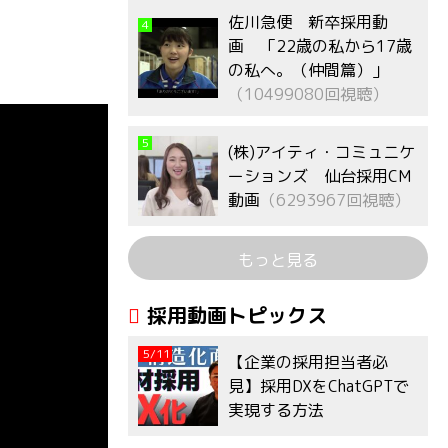
佐川急便 新卒採用動
4
画 「22歳の私から17歳
の私へ。（仲間篇）」
（10499080回視聴）
5
(株)アイティ・コミュニケ
ーションズ 仙台採用CM
動画
（6293967回視聴）
もっと見る
採用動画トピックス
5/11
【企業の採用担当者必
見】採用DXをChatGPTで
実現する方法