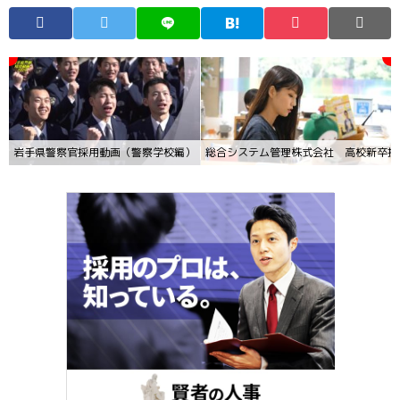
岩手県警察官採用動画（警察学校編）
総合システム管理株式会社 高校新卒採