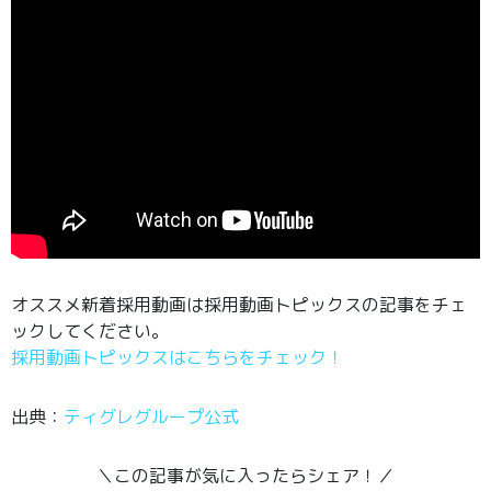
オススメ新着採用動画は採用動画トピックスの記事をチェ
ックしてください。
採用動画トピックスはこちらをチェック！
出典：
ティグレグループ公式
＼この記事が気に入ったらシェア！／