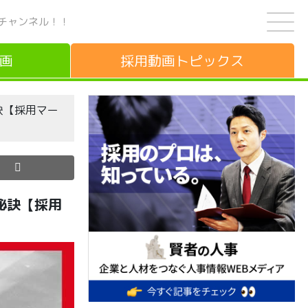
チャンネル！！
画
採用動画
トピックス
訣【採用マー
秘訣【採用