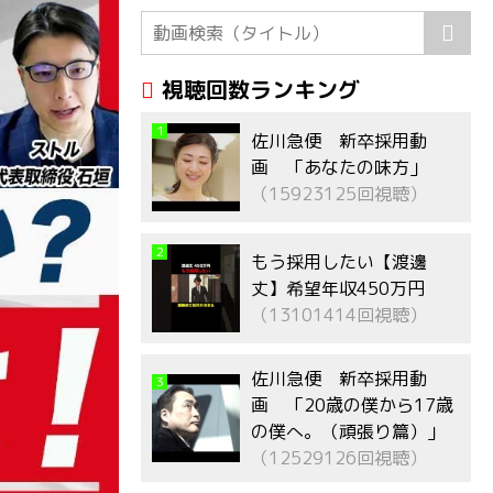
視聴回数ランキング
1
佐川急便 新卒採用動
画 「あなたの味方」
（15923125回視聴）
2
もう採用したい【渡邊
丈】希望年収450万円
（13101414回視聴）
佐川急便 新卒採用動
3
画 「20歳の僕から17歳
の僕へ。（頑張り篇）」
（12529126回視聴）