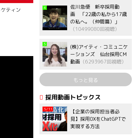
佐川急便 新卒採用動
4
ーケティン
画 「22歳の私から17歳
の私へ。（仲間篇）」
（10499080回視聴）
5
(株)アイティ・コミュニケ
ーションズ 仙台採用CM
動画
（6293967回視聴）
もっと見る
採用動画トピックス
5/11
【企業の採用担当者必
見】採用DXをChatGPTで
実現する方法