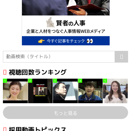
視聴回数ランキング
1
2
3
4
5
もっと見る
採用動画トピックス