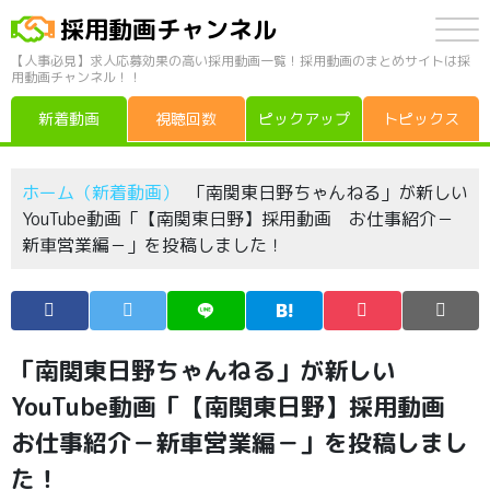
採用動画チャンネル
【人事必見】求人応募効果の高い採用動画一覧！採用動画のまとめサイトは採
用動画チャンネル！！
新着動画
視聴回数
ピックアップ
トピックス
ホーム（新着動画）
「南関東日野ちゃんねる」が新しい
YouTube動画「【南関東日野】採用動画 お仕事紹介－
新車営業編－」を投稿しました！
「南関東日野ちゃんねる」が新しい
YouTube動画「【南関東日野】採用動画
お仕事紹介－新車営業編－」を投稿しまし
た！