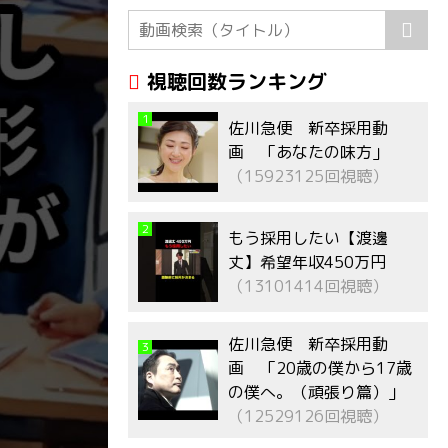
視聴回数ランキング
1
佐川急便 新卒採用動
画 「あなたの味方」
（15923125回視聴）
2
もう採用したい【渡邊
丈】希望年収450万円
（13101414回視聴）
佐川急便 新卒採用動
3
画 「20歳の僕から17歳
の僕へ。（頑張り篇）」
（12529126回視聴）