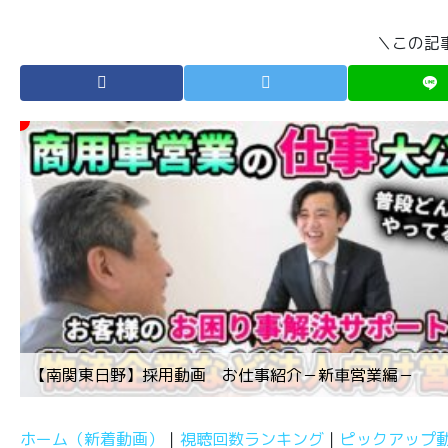
＼この記
【南関東日野】採用動画 お仕事紹介－新車営業編－
ホーム（新着動画）
視聴回数ランキング
ピックアップ