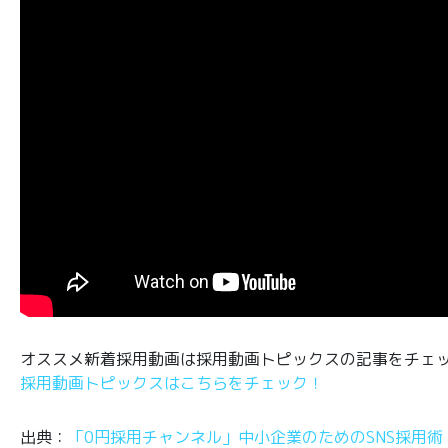
オススメ新着採用動画は採用動画トピックスの記事をチェ
採用動画トピックスはこちらをチェック！
出典：
「0円採用チャンネル」中小企業のためのSNS採用術